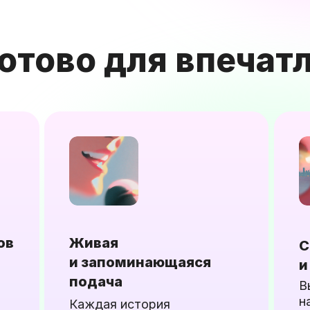
готово для впечат
ов
Живая
С
и запоминающаяся
и
подача
В
н
Каждая история