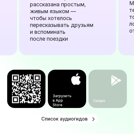
М
рассказана простым,
т
живым языком —
т
чтобы хотелось
л
пересказывать друзьям
о
и вспоминать
после поездки
Загрузить
в App
Скоро
Store
Список аудиогидов