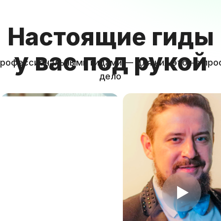
Настоящие гиды
у вас под рукой
рофессиональными гидами — для них это не про
дело