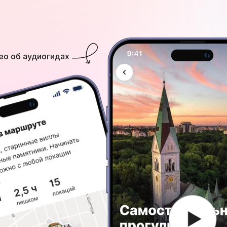
ео об аудиогидах