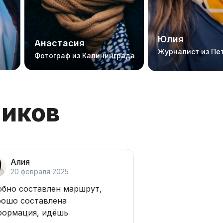
Юлия
Анастасия
Журналист из Пе
Фотограф из Калининграда
ников
Алия
20 февраля 2025
обно составлен маршрут,
рошо составлена
формация, идёшь