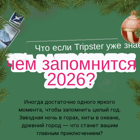
Что если Tripster уже знает,
чем запомнится
2026?
Иногда достаточно одного яркого
момента, чтобы запомнить целый год.
Звёздная ночь в горах, киты в океане,
древний город — что станет вашим
главным приключением?
Хочу подарок
За приключением