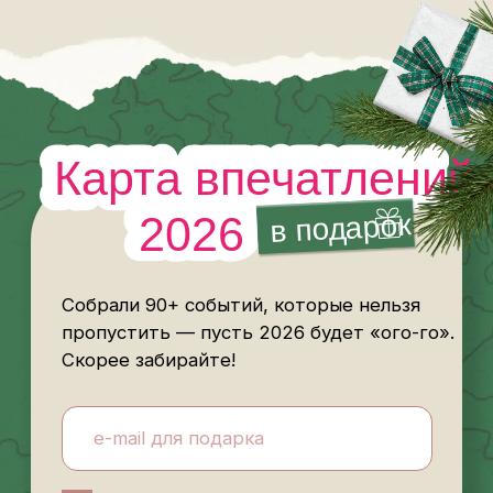
А что если
первое
приключение
уже в подборках Tripster
2026
Собрали подборки приключений
на любой вкус и бюджет. Хочется
остаться в городе, уехать в лес или
рвануть за границу — найдётся идея
на каждый случай.
Провести праздники
в городе
К подборке