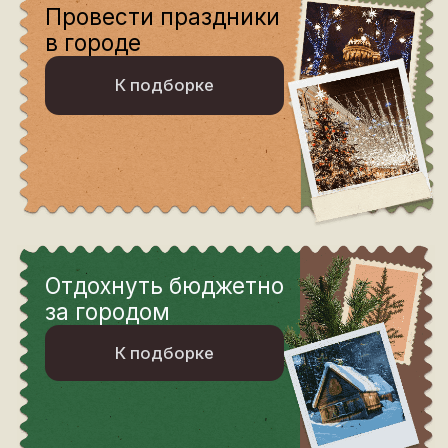
К подборке
А что если
2026 станет годом,
который
запомнится!
Тык