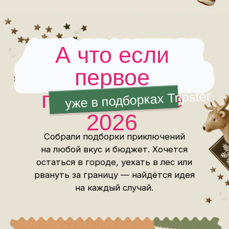
Провести время
с семьёй
К подборке
Попробовать все
виды активного
отдыха
К подборке
Начать 2026
с заграничной
поездки