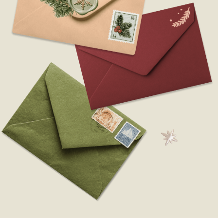
Собрали 90+ событий, которые нельзя
пропустить — пусть 2026 будет «ого-го».
Скорее забирайте!
Хочу получать идеи для путешествий, скидки
и персональные предложения от Tripster
Соглашаюсь на обработку персональных данных
в соответствии
с политикой конфиденциальности
Получить подарок