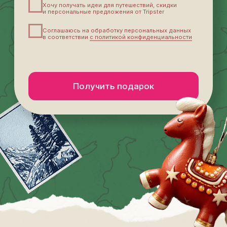
Отдохнуть бюджетно
за городом
К подборке
Окунуться
в русские традиции
К подборке